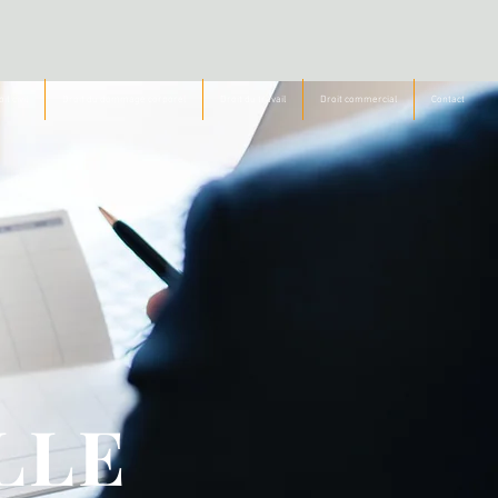
it civil
Droit du dommage corporel
Droit du travail
Droit commercial
Contact
LLE