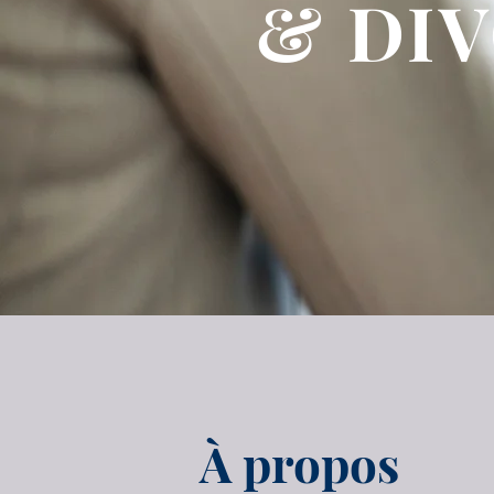
& DI
À propos