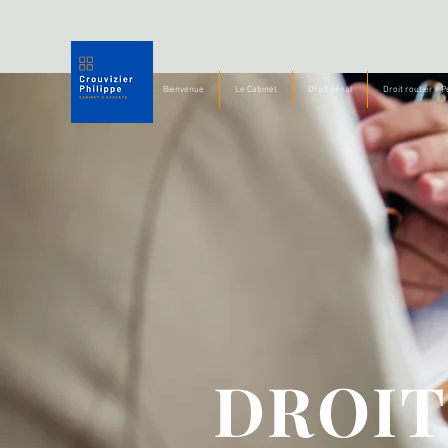
Bienvenue
Le Cabinet
Droit pénal
Droit routier / 
DROIT