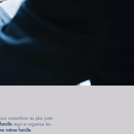
ous conseillons au plus juste
famille
régit et organise les
’une même famille
.