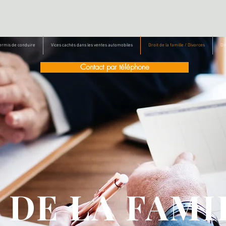
Permis de conduire
Vices cachés dans les ventes automobiles
Droit de la famille / Divorces
Dro
Contact par téléphone
 DE LA FAMI