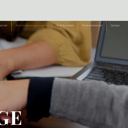
it civil
Droit du dommage corporel
Droit du travail
Droit commercial
Contact
GE