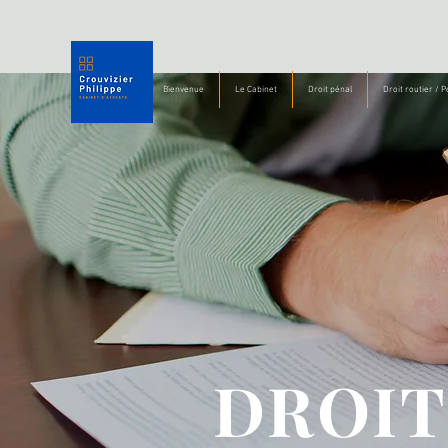
Bienvenue
Le Cabinet
Droit pénal
Droit routier / 
DROI