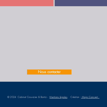
Nous contacter
© 2024 Cabinet Crouvizier & Bantz -
Mentions légales
Création :
Major Concept