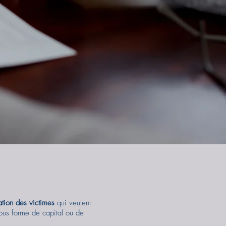
ation des victimes
qui veulent
sous forme de capital ou de