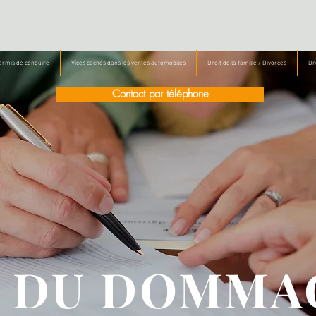
Permis de conduire
Vices cachés dans les ventes automobiles
Droit de la famille / Divorces
Dro
Contact par téléphone
T DU DOMMA