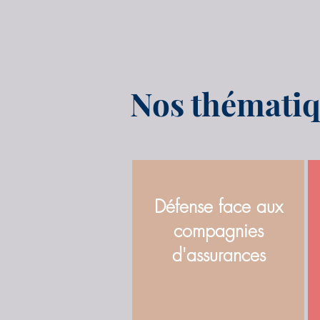
Nos thématiq
Défense face aux
compagnies
d'assurances