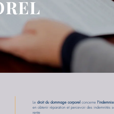
OREL
Le
droit du dommage corporel
concerne
l’indemnis
en obtenir réparation et percevoir des indemnités 
rente